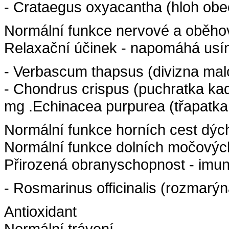
- Crataegus oxyacantha (hloh obec
Normální funkce nervové a oběho
Relaxační účinek - napomáhá usí
- Verbascum thapsus (divizna malok
- Chondrus crispus (puchratka kad
mg .Echinacea purpurea (třapatka
Normální funkce horních cest dýc
Normální funkce dolních močovýc
Přirozená obranyschopnost - imun
- Rosmarinus officinalis (rozmarýna
Antioxidant
Normální trávení