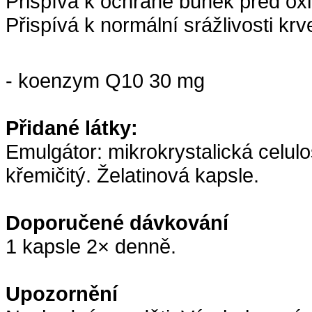
Přispívá k ochraně buněk před ox
Přispívá k normální srážlivosti krv
- koenzym Q10 30 mg
Přidané látky:
Emulgátor: mikrokrystalická celulo
křemičitý. Želatinová kapsle.
Doporučené dávkování
1 kapsle 2× denně.
Upozornění