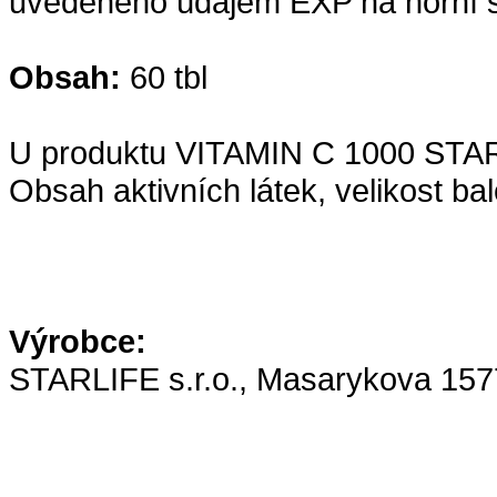
uvedeného údajem EXP na horní s
Obsah:
60 tbl
U produktu VITAMIN C 1000 STA
Obsah aktivních látek, velikost ba
Výrobce:
STARLIFE s.r.o., Masarykova 157