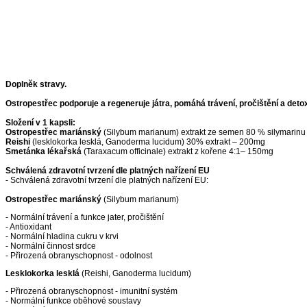
Doplněk stravy.
Ostropestřec podporuje a regeneruje játra, pomáhá trávení, pročištění a detox
Složení v 1 kapsli:
Ostropestřec mariánský
(Silybum marianum) extrakt ze semen 80 % silymarin
Reishi
(lesklokorka lesklá, Ganoderma lucidum) 30% extrakt – 200mg
Smetánka lékařská
(Taraxacum officinale) extrakt z kořene 4:1– 150mg
Schválená zdravotní tvrzení dle platných nařízení EU
- Schválená zdravotní tvrzení dle platných nařízení EU:
Ostropestřec mariánský
(Silybum marianum)
- Normální trávení a funkce jater, pročištění
- Antioxidant
- Normální hladina cukru v krvi
- Normální činnost srdce
- Přirozená obranyschopnost - odolnost
Lesklokorka lesklá
(Reishi, Ganoderma lucidum)
- Přirozená obranyschopnost - imunitní systém
- Normální funkce oběhové soustavy