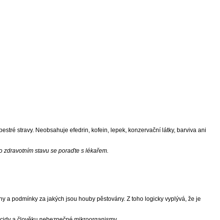
stré stravy. Neobsahuje efedrin, kofein, lepek, konzervační látky, barviva ani
o zdravotním stavu se poraďte s lékařem.
y a podmínky za jakých jsou houby pěstovány. Z toho logicky vyplývá, že je
ticidy a člověku nebezpečné mikroorganismy.