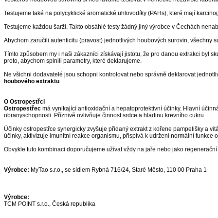
Testujeme také na polycyklické aromatické uhlovodíky (PAHs), které mají karcinoge
Testujeme každou šarži. Takto obsáhlé testy žádný jiný výrobce v Čechách nenabí
Abychom zaručili autenticitu (pravost) jednotlivých houbových surovin, všechny s
Tímto způsobem my i naši zákazníci získávají jistotu, že pro danou extrakci byl 
proto, abychom splnili parametry, které deklarujeme.
Ne všichni dodavatelé jsou schopni kontrolovat nebo správně deklarovat jednotlivé
houbového extraktu
.
O Ostropestřci
Ostropestřec
má vynikající antioxidační a hepatoprotektivní účinky. Hlavní účinná
obranyschopnosti. Příznivě ovlivňuje činnost srdce a hladinu krevního cukru.
Účinky ostropestřce synergicky zvyšuje přidaný extrakt z kořene pampelišky a vitál
účinky, aktivizuje imunitní reakce organismu, přispívá k udržení normální funkce
Obvykle tuto kombinaci doporučujeme užívat vždy na jaře nebo jako regenerační 
Výrobce:
MyTao s.r.o., se sídlem Rybná 716/24, Staré Město, 110 00 Praha 1
Výrobce:
TCM POINT s.r.o., Česká republika