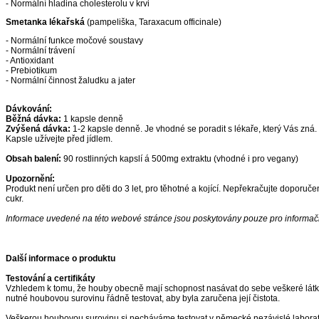
- Normální hladina cholesterolu v krvi
Smetanka lékařská
(pampeliška, Taraxacum officinale)
- Normální funkce močové soustavy
- Normální trávení
- Antioxidant
- Prebiotikum
- Normální činnost žaludku a jater
Dávkování:
Běžná dávka:
1 kapsle denně
Zvýšená dávka:
1-2 kapsle denně. Je vhodné se poradit s lékaře, který Vás zná.
Kapsle užívejte před jídlem.
Obsah balení:
90 rostlinných kapslí á 500mg extraktu (vhodné i pro vegany)
Upozornění:
Produkt není určen pro děti do 3 let, pro těhotné a kojící. Nepřekračujte doporuč
cukr.
Informace uvedené na této webové stránce jsou poskytovány pouze pro informační
Další informace o produktu
Testování a certifikáty
Vzhledem k tomu, že houby obecně mají schopnost nasávat do sebe veškeré látky z
nutné houbovou surovinu řádně testovat, aby byla zaručena její čistota.
Veškerou houbovou surovinu si necháváme testovat v německé nezávislé laborato