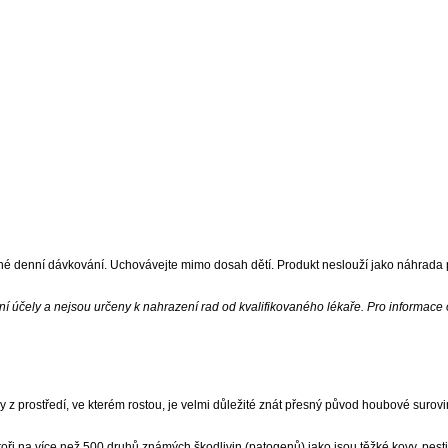
ené denní dávkování. Uchovávejte mimo dosah dětí. Produkt neslouží jako náhrada pe
 účely a nejsou určeny k nahrazení rad od kvalifikovaného lékaře. Pro informace 
 prostředí, ve kterém rostou, je velmi důležité znát přesný původ houbové surovin
ři na více než 500 druhů známých škodlivin (patogenů) jako jsou těžké kovy, pes