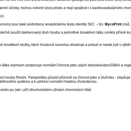
nní účinky, mohou ovlivnit vývoj plodu a mají spojitost i s kardiovaskulárními choro
zí.
uroviny jsou také podrobeny analytickému testu identity SEC – tzv.
MycoPrint
(náš 
skutečně použit deklarovaný druh houby a jednotlivé bioaktivní látky vznikly přís
 bioaktivní složky, které houbová surovina obsahuje a pokud si nejste jisti s výbě
 látka silymarin podporuje normální činnost jater, jejich detoxikaci/pročištění a re
ní houby Reishi. Pampeliška působí příznivě na činnost jater a žlučníku - zlepšuje 
 oběhového systému a k udržení normální hladiny cholesterolu.
směs po (ale i při) dlouhodobém užívání chemických léků.