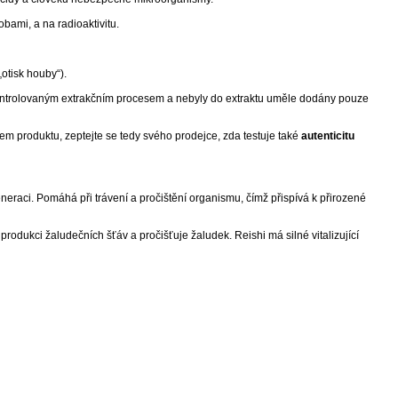
bami, a na radioaktivitu.
„otisk houby“).
ně kontrolovaným extrakčním procesem a nebyly do extraktu uměle dodány pouze
rem produktu, zeptejte se tedy svého prodejce, zda testuje také
autenticitu
generaci. Pomáhá při trávení a pročištění organismu, čímž přispívá k přirozené
produkci žaludečních šťáv a pročišťuje žaludek. Reishi má silné vitalizující