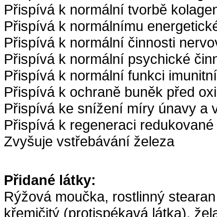
Přispívá k normální tvorbě kolage
Přispívá k normálnímu energetic
Přispívá k normální činnosti nerv
Přispívá k normální psychické činn
Přispívá k normální funkci imunit
Přispívá k ochraně buněk před ox
Přispívá ke snížení míry únavy a 
Přispívá k regeneraci redukované
Zvyšuje vstřebávání železa
Přidané látky:
Rýžová moučka, rostlinný stearan 
křemičitý (protispékavá látka), žel