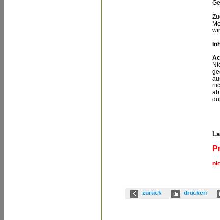
Ge
Zu
Me
wi
Inh
Ac
Ni
gee
au
ni
ab
du
La
Pr
ni
zurück
drücken