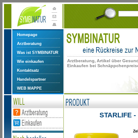
Homepage
Arztberatung
Was ist SYMBINATUR
Arztberatung, Artikel über Gesun
Wie einkaufen
Einkaufen bei Schnäppchenpreise
Kontaktsatz
Handelspartner
WEB MAPPE
STARLIFE 
Ze