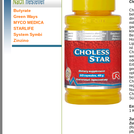
Ch
Butyrate
Cho
be
Green Ways
dir
MYCO MEDICA
mi
ga
STARLIFE
kör
System Symbi
Be
Ho
Zinzino
Li
is
Ch
we
od
Erb
ge
op
be
Ch
reg
Nu
Cho
Sü
Em
1 K
Zu
Zu
(R
pf