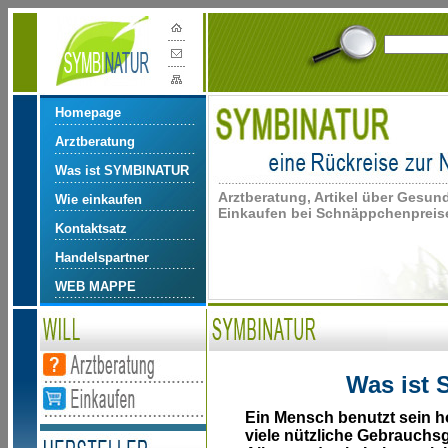
Homepage
Arztberatung
Was ist SYMBINATUR
Arztberatung, Artikel über Gesun
Wie einkaufen
Einkaufen bei Schnäppchenpreise
Kontaktsatz
Handelspartner
WEB MAPPE
Was ist
Ein Mensch benutzt sein h
viele nützliche Gebrauchs