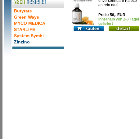
unverkennbare Palette
an rein natü...
Butyrate
Preis: 58,- EUR
Green Ways
Innerhalb von 2-3 Tage
MYCO MEDICA
geliefert
STARLIFE
System Symbi
Zinzino