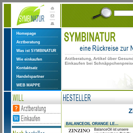
Homepage
Arztberatung
Was ist SYMBINATUR
Arztberatung, Artikel über Gesun
Wie einkaufen
Einkaufen bei Schnäppchenpreise
Kontaktsatz
Handelspartner
WEB MAPPE
Z
BALANCEOIL ORANGE LE...
BalanceOil ist unsere