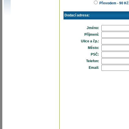
Převodem - 90 Kč
Dodací adresa:
Jméno:
Příjmení:
Ulice a čp.:
Město:
PSČ:
Telefon:
Email: