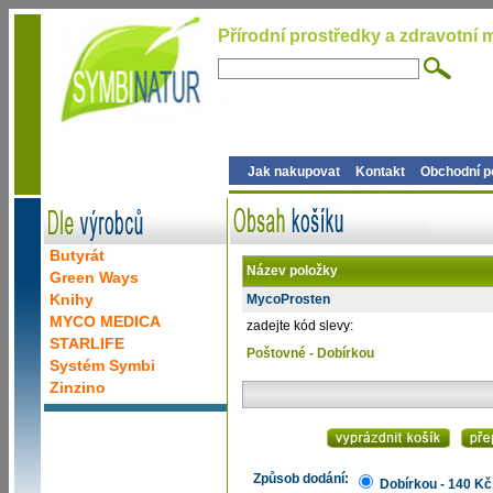
Přírodní prostředky a zdravotní m
Jak nakupovat
Kontakt
Obchodní 
Butyrát
Název položky
Green Ways
Knihy
MycoProsten
MYCO MEDICA
zadejte kód slevy:
STARLIFE
Poštovné - Dobírkou
Systém Symbi
Zinzino
Způsob dodání:
Dobírkou - 140 Kč