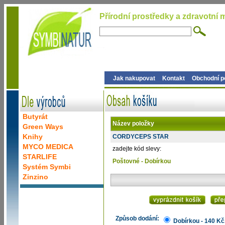
Přírodní prostředky a zdravotní m
Jak nakupovat
Kontakt
Obchodní 
Butyrát
Název položky
Green Ways
Knihy
CORDYCEPS STAR
MYCO MEDICA
zadejte kód slevy:
STARLIFE
Poštovné - Dobírkou
Systém Symbi
Zinzino
Způsob dodání:
Dobírkou - 140 Kč