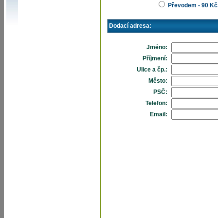
Převodem - 90 Kč
Dodací adresa:
Jméno:
Příjmení:
Ulice a čp.:
Město:
PSČ:
Telefon:
Email: