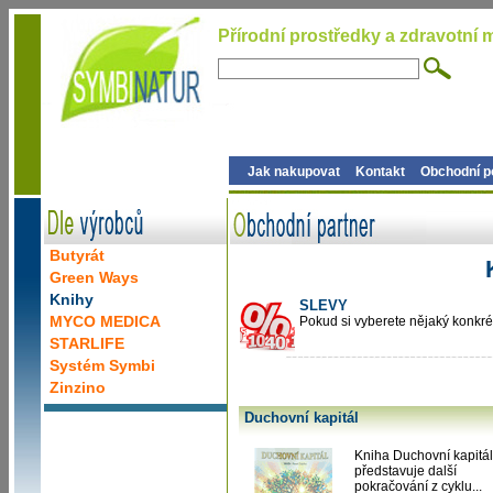
Přírodní prostředky a zdravotní m
Jak nakupovat
Kontakt
Obchodní 
Butyrát
Green Ways
Knihy
SLEVY
MYCO MEDICA
Pokud si vyberete nějaký konkrétn
STARLIFE
Systém Symbi
Zinzino
Duchovní kapitál
Kniha Duchovní kapitál
představuje další
pokračování z cyklu...