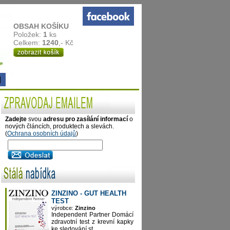
OBSAH KOŠÍKU
Položek:
1
ks
Celkem:
1240
,- Kč
Zadejte
svou
adresu pro zasílání informací
o
nových článcích, produktech a slevách.
(
Ochrana osobních údajů
)
ZINZINO - GUT HEALTH
TEST
výrobce:
Zinzino
Independent Partner Domácí
zdravotní test z krevní kapky
ke sledování st...