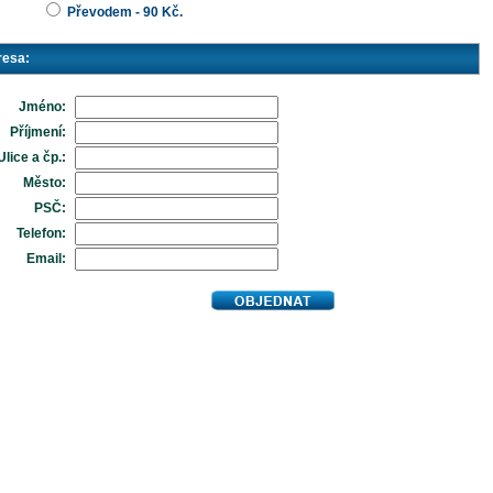
Převodem - 90 Kč.
resa:
Jméno:
Příjmení:
Ulice a čp.:
Město:
PSČ:
Telefon:
Email: