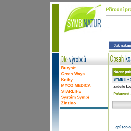
Přírodní pr
Jak nakup
Butyrát
Název pol
Green Ways
Knihy
SYMBI I + 
MYCO MEDICA
zadejte kód
STARLIFE
Poštovné 
Systém Symbi
Zinzino
Způsob d