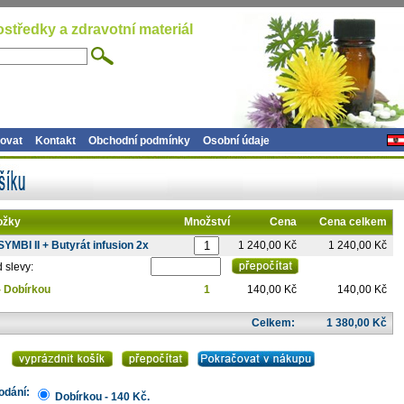
ostředky a zdravotní materiál
ovat
Kontakt
Obchodní podmínky
Osobní údaje
ožky
Množství
Cena
Cena celkem
SYMBI II + Butyrát infusion 2x
1 240,00 Kč
1 240,00 Kč
 slevy:
- Dobírkou
1
140,00 Kč
140,00 Kč
Celkem:
1 380,00 Kč
odání:
Dobírkou - 140 Kč.