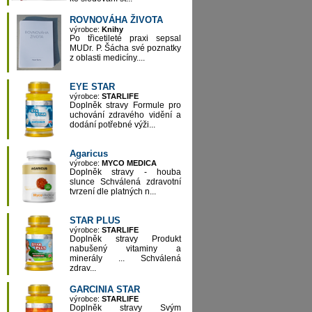
ROVNOVÁHA ŽIVOTA
výrobce:
Knihy
Po třicetileté praxi sepsal
MUDr. P. Šácha své poznatky
z oblasti medicíny....
EYE STAR
výrobce:
STARLIFE
Doplněk stravy Formule pro
uchování zdravého vidění a
dodání potřebné výži...
Agaricus
výrobce:
MYCO MEDICA
Doplněk stravy - houba
slunce Schválená zdravotní
tvrzení dle platných n...
STAR PLUS
výrobce:
STARLIFE
Doplněk stravy Produkt
nabušený vitaminy a
minerály ... Schválená
zdrav...
GARCINIA STAR
výrobce:
STARLIFE
Doplněk stravy Svým