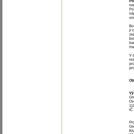
Pou
ne
Po
ná
vo
Bo
ji 
ze
bio
ba
ma
V 
re
pr
pro
Ob
Vý
Gr
Ov
11
IČ
Pr
Gr
Kl