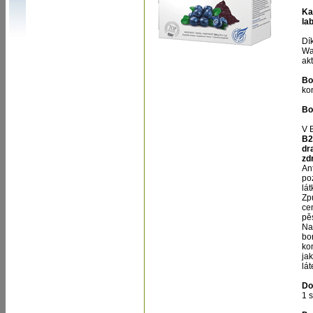
Ka
la
Dí
Wa
akt
Bo
kon
Bo
V 
B2
dr
zd
An
po
lá
Zp
ce
pě
Na
bo
ko
ja
lát
Do
1 