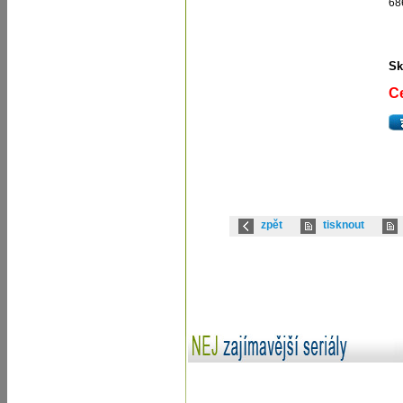
68
Sk
C
zpět
tisknout