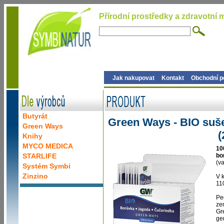
Přírodní prostředky a zdravotní m
Jak nakupovat
Kontakt
Obchodní 
Butyrát
Green Ways - BIO suš
Green Ways
(
Knihy
MYCO MEDICA
10
STARLIFE
bo
(va
Systém Symbi
Zinzino
V 
11
Pe
ze
Gr
ge