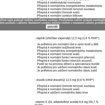
Přispívá k elektrolytické rovnováze
Přispívá k normálnímu energetickému metabolismu
Přispívá k normální činnosti nervové soustavy
Přispívá k normální činnosti svalů
Přispívá k normální syntéze bílkovin
Přispívá k normální psychické činnosti
užívat naše webové stránky využíváme cookies. Používáním naších stránek souhlasít
Přispívá k udržení normálního stavu kostí
šem počítači / zařízení. Nastavení cookies můžete změnit v nastavení vašeho prohlíže
Hořčík přispívá k udržení normálního stavu zubů
Podílí se na procesu dělení buněk
- vápník (uhličitan vápenatý) 12,5 mg (1,6 % RHP*)
Je potřebný pro normální růst a vývin kostí u dětí
Přispívá k normální srážlivosti krve
Přispívá k normálnímu energetickému metabolismu
Přispívá k normální činnosti svalů
Přispívá k normální funkci nervových přenosů
Přispívá k normální funkci trávicích enzymů
Podílí se na procesu dělení a specializace buněk
Je potřebný pro udržení normálního stavu kostí
Je potřebný pro udržení normálního stavu zubů
- draslík (citrát draselný) 12,5 mg (0,6 % RHP*)
Přispívá k normální činnosti nervové soustavy
Přispívá k normální činnosti svalů
Přispívá k udržení normálního tlaku krve
-vitamin E (DL-alfatokoferyl acetát) 6,8 mg (56,7 %