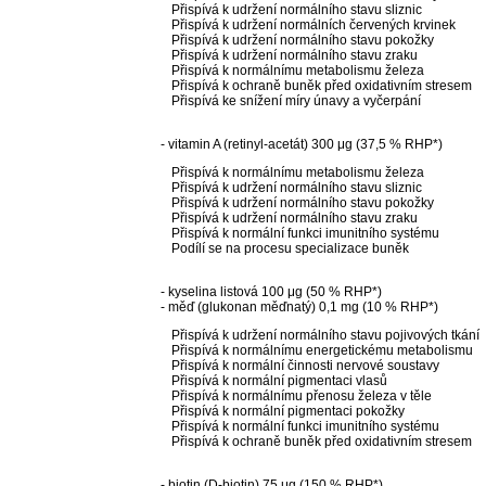
Přispívá k udržení normálního stavu sliznic
Přispívá k udržení normálních červených krvinek
Přispívá k udržení normálního stavu pokožky
Přispívá k udržení normálního stavu zraku
Přispívá k normálnímu metabolismu železa
Přispívá k ochraně buněk před oxidativním stresem
Přispívá ke snížení míry únavy a vyčerpání
- vitamin A (retinyl-acetát) 300 μg (37,5 % RHP*)
Přispívá k normálnímu metabolismu železa
Přispívá k udržení normálního stavu sliznic
Přispívá k udržení normálního stavu pokožky
Přispívá k udržení normálního stavu zraku
Přispívá k normální funkci imunitního systému
Podílí se na procesu specializace buněk
- kyselina listová 100 μg (50 % RHP*)
- měď (glukonan měďnatý) 0,1 mg (10 % RHP*)
Přispívá k udržení normálního stavu pojivových tkání
Přispívá k normálnímu energetickému metabolismu
Přispívá k normální činnosti nervové soustavy
Přispívá k normální pigmentaci vlasů
Přispívá k normálnímu přenosu železa v těle
Přispívá k normální pigmentaci pokožky
Přispívá k normální funkci imunitního systému
Přispívá k ochraně buněk před oxidativním stresem
- biotin (D-biotin) 75 μg (150 % RHP*)