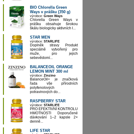
BIO Chlorella Green
Ways v prášku (350 g)
výrobce:
Green Ways
Chlorella Green Ways v
prášku obsahuje širokou
škálu biologicky aktivních l...
STAR MEN
výrobce:
STARLIFE
Doplněk stravy Produkt
speciálně vytvořený pro
muže, pro jejich
sebevědomí...
BALANCEOIL ORANGE
LEMON MINT 300 ml
výrobce:
Zinzino
BalanceOil+ je značková
řada vše přírodních
polyfenolových
potravinových do...
RASPBERRY STAR
výrobce:
STARLIFE
PRO EFEKTIVNÍ KONTROLU
HMOTNOSTI Doporučené
dávkování 1–2 kapsle 2×
denně...
LIFE STAR