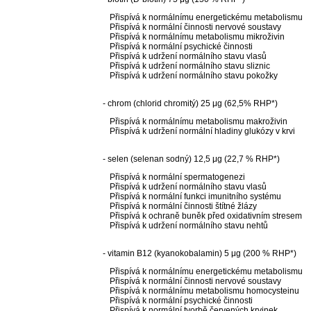
Přispívá k normálnímu energetickému metabolismu
Přispívá k normální činnosti nervové soustavy
Přispívá k normálnímu metabolismu mikroživin
Přispívá k normální psychické činnosti
Přispívá k udržení normálního stavu vlasů
Přispívá k udržení normálního stavu sliznic
Přispívá k udržení normálního stavu pokožky
- chrom (chlorid chromitý) 25 μg (62,5% RHP*)
Přispívá k normálnímu metabolismu makroživin
Přispívá k udržení normální hladiny glukózy v krvi
- selen (selenan sodný) 12,5 μg (22,7 % RHP*)
Přispívá k normální spermatogenezi
Přispívá k udržení normálního stavu vlasů
Přispívá k normální funkci imunitního systému
Přispívá k normální činnosti štítné žlázy
Přispívá k ochraně buněk před oxidativním stresem
Přispívá k udržení normálního stavu nehtů
- vitamin B12 (kyanokobalamin) 5 μg (200 % RHP*)
Přispívá k normálnímu energetickému metabolismu
Přispívá k normální činnosti nervové soustavy
Přispívá k normálnímu metabolismu homocysteinu
Přispívá k normální psychické činnosti
Přispívá k normální tvorbě červených krvinek