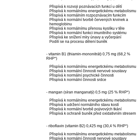
Přispívá k rozvoji poznávacích funkcí u dětí
Přispívá k normálnímu energetickému metabolismu
Přispívá k normálním rozpoznávacím funkcím
Přispívá k normální tvorbě červených krvinek a
hemoglobinu
Přispívá k normálnímu přenosu kyslíku v těle
Přispívá k normální funkci imunitního systému
Přispívá ke snížení míry únavy a vyčerpání
Podílí se na procesu dělení buněk
- vitamin B1 (thiamin-mononitrát) 0,75 mg (68,2 %
RHP*)
Přispívá k normálnímu energetickému metabolismu
Přispívá k normální činnosti nervové soustavy
Přispívá k normální psychické činnosti
Přispívá k normální činnosti srdce
- mangan (síran manganatý) 0,5 mg (25 % RHP*)
Přispívá k normálnímu energetickému metabolismu
Přispívá k udržení normálního stavu kostí
Přispívá k normální tvorbě pojivových tkání
Přispívá k ochraně buněk před oxidativním stresem
- riboflavin (vitamin B2) 0,425 mg (30,4 % RHP*)
Přispívá k normálnímu energetickému metabolismu
Přispívá k normální činnosti nervové soustavy