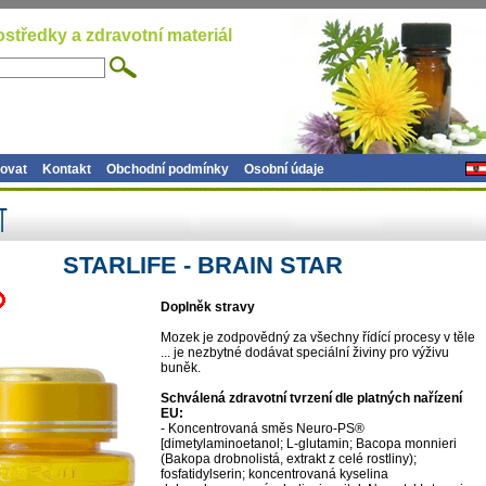
ostředky a zdravotní materiál
ovat
Kontakt
Obchodní podmínky
Osobní údaje
STARLIFE - BRAIN STAR
Doplněk stravy
Mozek je zodpovědný za všechny řídící procesy v těle
... je nezbytné dodávat speciální živiny pro výživu
buněk.
Schválená zdravotní tvrzení dle platných nařízení
EU:
- Koncentrovaná směs Neuro-PS®
[dimetylaminoetanol; L-glutamin; Bacopa monnieri
(Bakopa drobnolistá, extrakt z celé rostliny);
fosfatidylserin; koncentrovaná kyselina