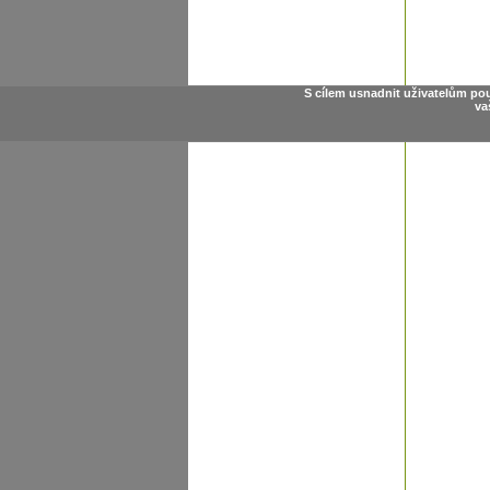
S cílem usnadnit uživatelům po
va