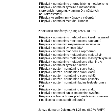
Přispívá k normálnímu energetickému metabolismu
Přispívá k normální syntéze a metabolismu
steroidních hormonů, vitamínu D a některých
neurotransmiterů
Přispívá ke snížení míry únavy a vyčerpání
Přispívá k normální mentální činnosti
- zinek (oxid zinečnatý) 2,5 mg (25 % RHP*)
Přispívá k normálnímu metabolismu kyselin a zásad
Přispívá k normálnímu metabolismu sacharidů
Přispívá k normálním rozpoznávacím funkcím
Přispívá k normální syntéze DNA
Přispívá k normální plodnosti a reprodukci
Přispívá k normálnímu metabolismu makroživin
Přispívá k normálnímu metabolismu mastných kyselin
Přispívá k normálnímu metabolismu vitaminu A
Přispívá k normální syntéze bílkovin
Přispívá k udržení normálního stavu kostí
Přispívá k udržení normálního stavu vlasů
Přispívá k udržení normálního stavu nehtů
Přispívá k udržení normálního stavu pokožky
Přispívá k udržení normální hladiny testosteronu v
krvi
Přispívá k udržení normálního stavu zraku
Přispívá k normální funkci imunitního systému
Přispívá k ochraně buněk před oxidativním stresem
Podílí se na procesu dělení buněk
- železo (fumaran železnatý) 1,25 mg (8,9 % RHP*)