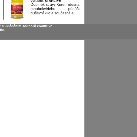
výrobce:
STARLIFE
Doplněk stravy Kořen rdesna
mnohokvětého přináší
duševní klid a současně a...
e s ukládáním souborů cookie ve
če.