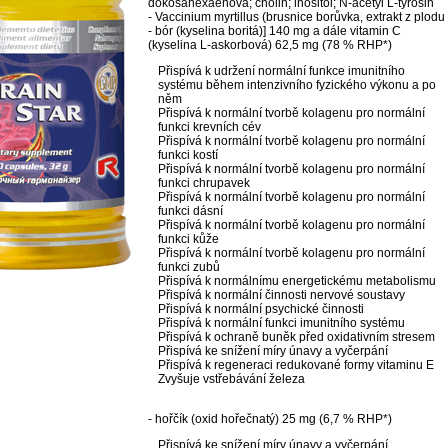
dokosahexaenová; cholin; inositol; N-acetyl L-tyrosin
- Vaccinium myrtillus (brusnice borůvka, extrakt z plodu
- bór (kyselina boritá)] 140 mg a dále vitamin C
(kyselina L-askorbová) 62,5 mg (78 % RHP*)
Přispívá k udržení normální funkce imunitního
systému během intenzivního fyzického výkonu a po
něm
Přispívá k normální tvorbě kolagenu pro normální
funkci krevních cév
Přispívá k normální tvorbě kolagenu pro normální
funkci kostí
Přispívá k normální tvorbě kolagenu pro normální
funkci chrupavek
Přispívá k normální tvorbě kolagenu pro normální
funkci dásní
Přispívá k normální tvorbě kolagenu pro normální
funkci kůže
Přispívá k normální tvorbě kolagenu pro normální
funkci zubů
Přispívá k normálnímu energetickému metabolismu
Přispívá k normální činnosti nervové soustavy
Přispívá k normální psychické činnosti
Přispívá k normální funkci imunitního systému
Přispívá k ochraně buněk před oxidativním stresem
Přispívá ke snížení míry únavy a vyčerpání
Přispívá k regeneraci redukované formy vitaminu E
Zvyšuje vstřebávání železa
- hořčík (oxid hořečnatý) 25 mg (6,7 % RHP*)
Přispívá ke snížení míry únavy a vyčerpání