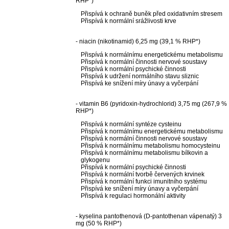
RHP*)
Přispívá k ochraně buněk před oxidativním stresem
Přispívá k normální srážlivosti krve
- niacin (nikotinamid) 6,25 mg (39,1 % RHP*)
Přispívá k normálnímu energetickému metabolismu
Přispívá k normální činnosti nervové soustavy
Přispívá k normální psychické činnosti
Přispívá k udržení normálního stavu sliznic
Přispívá ke snížení míry únavy a vyčerpání
- vitamin B6 (pyridoxin-hydrochlorid) 3,75 mg (267,9 %
RHP*)
Přispívá k normální syntéze cysteinu
Přispívá k normálnímu energetickému metabolismu
Přispívá k normální činnosti nervové soustavy
Přispívá k normálnímu metabolismu homocysteinu
Přispívá k normálnímu metabolismu bílkovin a
glykogenu
Přispívá k normální psychické činnosti
Přispívá k normální tvorbě červených krvinek
Přispívá k normální funkci imunitního systému
Přispívá ke snížení míry únavy a vyčerpání
Přispívá k regulaci hormonální aktivity
- kyselina pantothenová (D-pantothenan vápenatý) 3
mg (50 % RHP*)