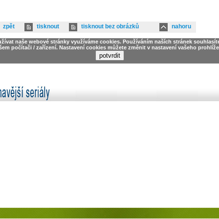
zpět
tisknout
tisknout bez obrázků
nahoru
užívat naše webové stránky využíváme cookies. Používáním naších stránek souhlasít
šem počítači / zařízení. Nastavení cookies můžete změnit v nastavení vašeho prohlíže