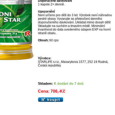
Doporučené dávkování
1 kapsle 2× denně.
Upozornění
Není určeno pro děti do 3 let. Výrobek není náhradou
pestré stravy. Vyvarujte se překročení denního
doporučeného dávkování. Ukládat mimo dosah dětí!
Skladujte na suchém a tmavém místě. Minimální
trvanlivost do data uvedeného údajem EXP na horní
straně obalu.
Obsah:
60 cps
Výrobce:
STARLIFE s.r.o., Masarykova 1577, 252 19 Rudná,
Česká republika
Skladem:
K dodání do 7 dnů
Cena: 706,-Kč