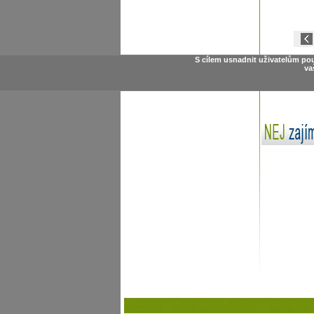
S cílem usnadnit uživatelům po
va