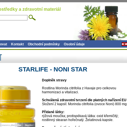
ostředky a zdravotní materiál
ovat
Kontakt
Obchodní podmínky
Osobní údaje
STARLIFE - NONI STAR
Doplněk stravy
Rostlina Morinda citrifolia z Havaje pro celkovou
harmonizaci a vitalizaci.
Schválená zdravotní tvrzení dle platných nařízení EU
Složení 2 kapslí: Morinda citrifolia (ovoce Noni) 800 mg
Přidané látky:
rýžová moučka; protispékavá látka: oxid křemičitý;
rostlinný stearan hořečnatý. Želatinová kapsle.