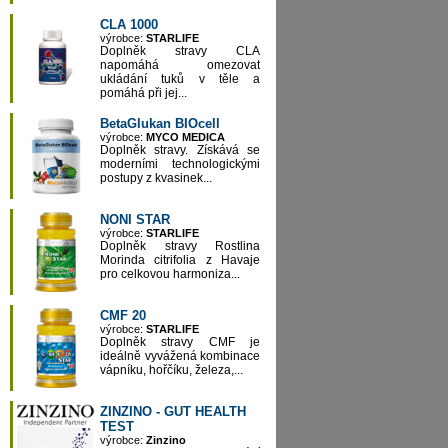
CLA 1000
výrobce:
STARLIFE
Doplněk stravy CLA
napomáhá omezovat
ukládání tuků v těle a
pomáhá při jej...
BetaGlukan BIOcell
výrobce:
MYCO MEDICA
Doplněk stravy. Získává se
moderními technologickými
postupy z kvasinek...
NONI STAR
výrobce:
STARLIFE
Doplněk stravy Rostlina
Morinda citrifolia z Havaje
pro celkovou harmoniza...
CMF 20
výrobce:
STARLIFE
Doplněk stravy CMF je
ideálně vyvážená kombinace
vápníku, hořčíku, železa,...
ZINZINO - GUT HEALTH
TEST
výrobce:
Zinzino