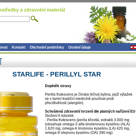
ostředky a zdravotní materiál
ovat
Kontakt
Obchodní podmínky
Osobní údaje
STARLIFE - PERILLYL STAR
Doplněk stravy
Perilla frutescens je čínská léčivá bylina, jejíž výtažek
se v tamní tradiční medicíně používal proti
přecitlivělosti (alergiím).
Schválená zdravotní tvrzení dle platných nařízení EU
Složení 6 tobolek:
- Perilla frutescens (perila křovitá, extrakt) 3.000 mg
(obsahuje omega-3 alfa-linolenovou kyselinu (ALA)
1.620 mg, omega-6 linolovou kyselinu (LA) 420 mg,
omega-9 olejovou kyselinu (OA) 390 mg)