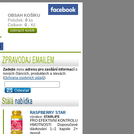
OBSAH KOŠÍKU
Položek:
0
ks
Celkem:
0
,- Kč
Zadejte
svou
adresu pro zasílání informací
o
nových článcích, produktech a slevách.
(
Ochrana osobních údajů
)
RASPBERRY STAR
výrobce:
STARLIFE
PRO EFEKTIVNÍ KONTROLU
HMOTNOSTI Doporučené
dávkování 1–2 kapsle 2×
denně...