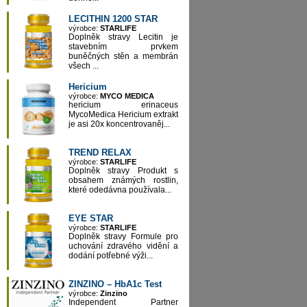
LECITHIN 1200 STAR
výrobce:
STARLIFE
Doplněk stravy Lecitin je
stavebním prvkem
buněčných stěn a membrán
všech ...
Hericium
výrobce:
MYCO MEDICA
hericium erinaceus
MycoMedica Hericium extrakt
je asi 20x koncentrovaněj...
TREND RELAX
výrobce:
STARLIFE
Doplněk stravy Produkt s
obsahem známých rostlin,
které odedávna používala...
EYE STAR
výrobce:
STARLIFE
Doplněk stravy Formule pro
uchování zdravého vidění a
dodání potřebné výži...
ZINZINO – HbA1c Test
výrobce:
Zinzino
Independent Partner