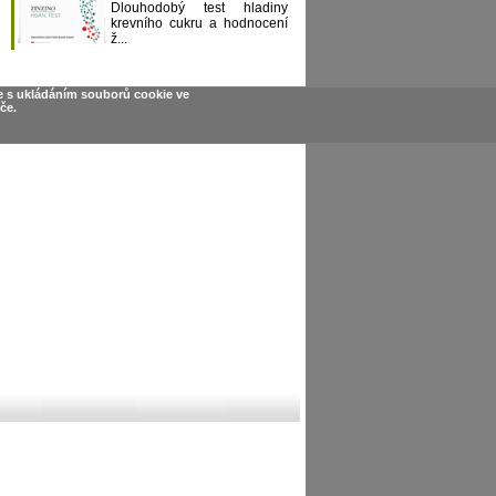
Dlouhodobý test hladiny
krevního cukru a hodnocení
ž...
e s ukládáním souborů cookie ve
če.