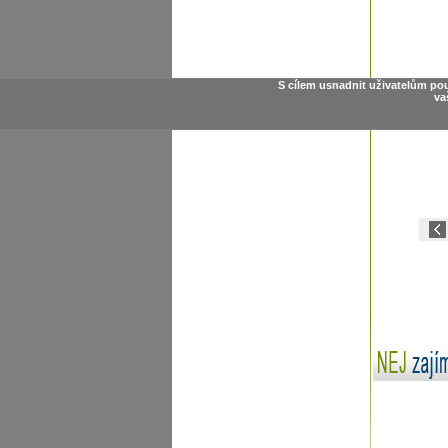
S cílem usnadnit uživatelům po
va