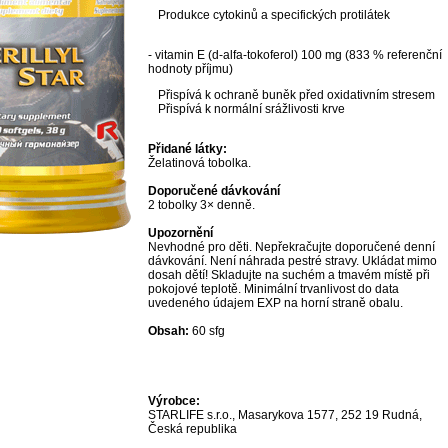
Produkce cytokinů a specifických protilátek
- vitamin E (d-alfa-tokoferol) 100 mg (833 % referenční
hodnoty příjmu)
Přispívá k ochraně buněk před oxidativním stresem
Přispívá k normální srážlivosti krve
Přidané látky:
Želatinová tobolka.
Doporučené dávkování
2 tobolky 3× denně.
Upozornění
Nevhodné pro děti. Nepřekračujte doporučené denní
dávkování. Není náhrada pestré stravy. Ukládat mimo
dosah dětí! Skladujte na suchém a tmavém místě při
pokojové teplotě. Minimální trvanlivost do data
uvedeného údajem EXP na horní straně obalu.
Obsah:
60 sfg
Výrobce:
STARLIFE s.r.o., Masarykova 1577, 252 19 Rudná,
Česká republika