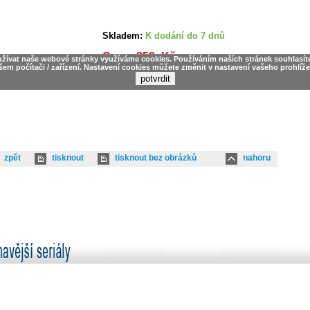
Skladem:
K dodání do 7 dnů
Cena: 858,-Kč
užívat naše webové stránky využíváme cookies. Používáním naších stránek souhlasít
šem počítači / zařízení. Nastavení cookies můžete změnit v nastavení vašeho prohlíže
zpět
tisknout
tisknout bez obrázků
nahoru