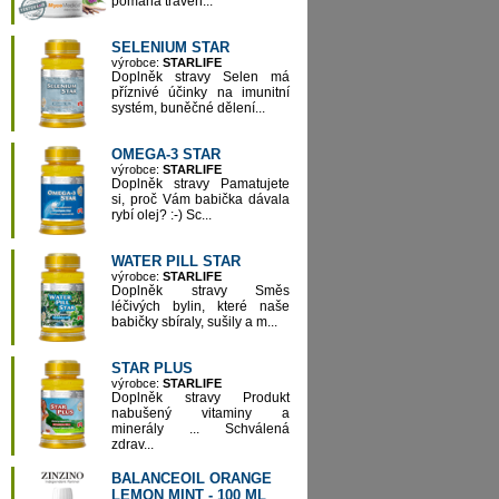
pomáhá tráven...
SELENIUM STAR
výrobce:
STARLIFE
Doplněk stravy Selen má
příznivé účinky na imunitní
systém, buněčné dělení...
OMEGA-3 STAR
výrobce:
STARLIFE
Doplněk stravy Pamatujete
si, proč Vám babička dávala
rybí olej? :-) Sc...
WATER PILL STAR
výrobce:
STARLIFE
Doplněk stravy Směs
léčivých bylin, které naše
babičky sbíraly, sušily a m...
STAR PLUS
výrobce:
STARLIFE
Doplněk stravy Produkt
nabušený vitaminy a
minerály ... Schválená
zdrav...
BALANCEOIL ORANGE
LEMON MINT - 100 ML