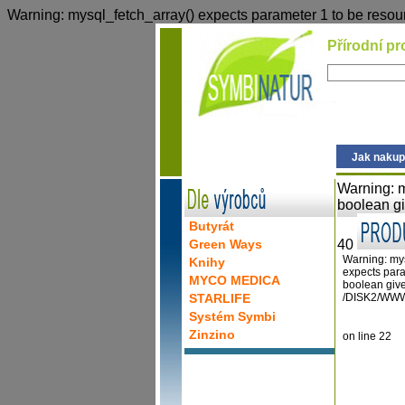
Warning: mysql_fetch_array() expects parameter 1 to be res
Přírodní pr
Jak nakup
Warning: m
boolean g
Butyrát
Green Ways
40
Warning: my
Knihy
expects para
MYCO MEDICA
boolean give
STARLIFE
/DISK2/WWW
Systém Symbi
Zinzino
on line 22