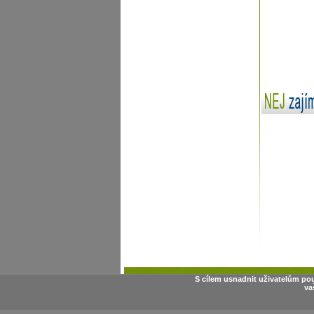
S cílem usnadnit uživatelům po
va