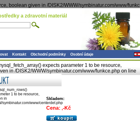
ource, boolean given in /DISK2/WWW/symbinatur.com/www/funkc
ostředky a zdravotní materiál
ovat
Kontakt
Obchodní podmínky
Osobní údaje
ysql_fetch_array() expects parameter 1 to be resource,
iven in /DISK2/WWW/symbinatur.com/www/funkce.php on line
sql_num_rows()
meter 1 to be resource,
n in
Skladem:
/symbinatur.com/www/centerdet.php
Cena: ,-Kč