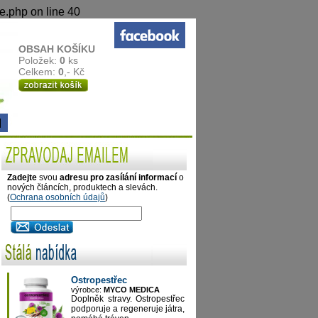
e.php on line 40
OBSAH KOŠÍKU
Položek:
0
ks
Celkem:
0
,- Kč
Zadejte
svou
adresu pro zasílání informací
o
nových článcích, produktech a slevách.
(
Ochrana osobních údajů
)
Ostropestřec
výrobce:
MYCO MEDICA
Doplněk stravy. Ostropestřec
podporuje a regeneruje játra,