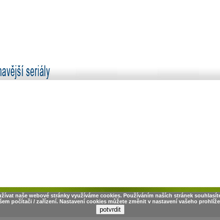
užívat naše webové stránky využíváme cookies. Používáním naších stránek souhlasít
šem počítači / zařízení. Nastavení cookies můžete změnit v nastavení vašeho prohlíže