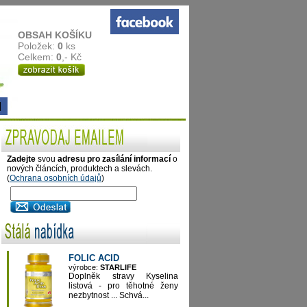
OBSAH KOŠÍKU
Položek:
0
ks
Celkem:
0
,- Kč
Zadejte
svou
adresu pro zasílání informací
o
nových článcích, produktech a slevách.
(
Ochrana osobních údajů
)
FOLIC ACID
výrobce:
STARLIFE
Doplněk stravy Kyselina
listová - pro těhotné ženy
nezbytnost ... Schvá...