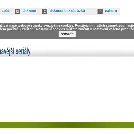
zpět
tisknout
tisknout bez obrázků
nahoru
užívat naše webové stránky využíváme cookies. Používáním naších stránek souhlasít
šem počítači / zařízení. Nastavení cookies můžete změnit v nastavení vašeho prohlíže