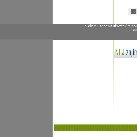
S cílem usnadnit uživatelům po
va