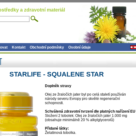
ostředky a zdravotní materiál
ovat
Kontakt
Obchodní podmínky
Osobní údaje
STARLIFE - SQUALENE STAR
Doplněk stravy
Olej ze žraločích jater byl po celá staletí používán
národy severu Evropy pro skvělé regenerační
schopnosti.
Schválená zdravotní tvrzení dle platných nařízení EU
Složení 2 tobolek: Olej ze žraločích jater 1.000 mg
(obsahuje minimálně 20 % alkylglycerolů)
Přidané látky:
Želatinová tobolka.