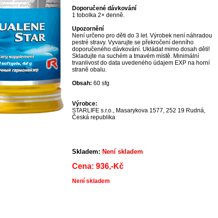
Doporučené dávkování
1 tobolka 2× denně.
Upozornění
Není určeno pro děti do 3 let. Výrobek není náhradou
pestré stravy. Vyvarujte se překročení denního
doporučeného dávkování. Ukládat mimo dosah dětí!
Skladujte na suchém a tmavém místě. Minimální
trvanlivost do data uvedeného údajem EXP na horní
straně obalu.
Obsah:
60 sfg
Výrobce:
STARLIFE s.r.o., Masarykova 1577, 252 19 Rudná,
Česká republika
Skladem:
Není skladem
Cena: 936,-Kč
Není skladem