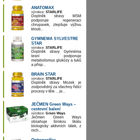
ANATOMAX
výrobce:
STARLIFE
Doplněk stravy MSM
podporuje regeneraci
chrupavek, zlepšuje výživu
kloub...
GYMNEMA SYLVESTRE
STAR
výrobce:
STARLIFE
Doplněk stravy Gymnéma
lesní podporuje
metabolismus glukózy a tuků
a přisp...
BRAIN STAR
výrobce:
STARLIFE
Doplněk stravy Mozek je
zodpovědný za všechny řídící
procesy v těle ... je...
JEČMEN Green Ways –
cestovní balení
výrobce:
Green Ways
Ječmen Green Ways
obsahuje širokou škálu
biologicky aktivních látek, z
nich...
Ostropestřec