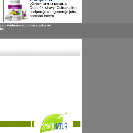
výrobce:
MYCO MEDICA
Doplněk stravy. Ostropestřec
podporuje a regeneruje játra,
pomáhá tráven...
e s ukládáním souborů cookie ve
če.