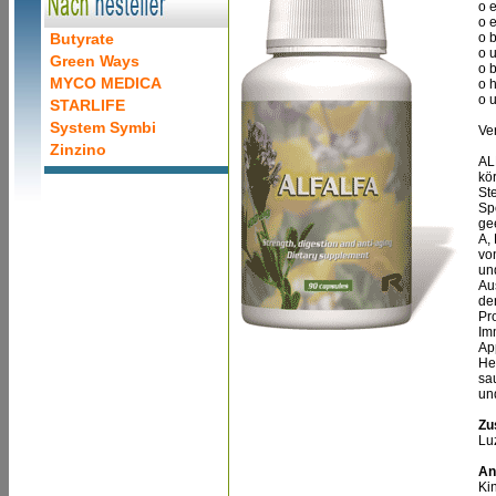
o e
o 
Butyrate
o 
o u
Green Ways
o b
MYCO MEDICA
o 
o 
STARLIFE
System Symbi
Ve
Zinzino
AL
kör
Ste
Sp
ge
A,
vo
un
Au
de
Pr
Im
Ap
He
sau
un
Zu
Lu
An
Ki