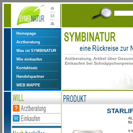
Homepage
Arztberatung
Was ist SYMBINATUR
Arztberatung, Artikel über Gesun
Wie einkaufen
Einkaufen bei Schnäppchenpreise
Kontaktsatz
Handelspartner
WEB MAPPE
STARLIF
AL
für
o 