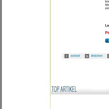
ko
Mo
em
La
Pr
zurück
drücken