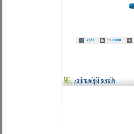
zpět
tisknout