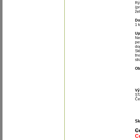
Rý
(pr
že
Do
1 
Up
Ne
pe
do
Sk
tr
st
Ob
Vý
ST
Če
Sk
C
Ce