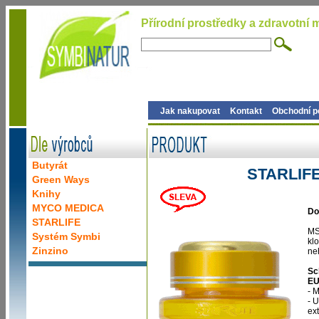
Přírodní prostředky a zdravotní m
Jak nakupovat
Kontakt
Obchodní 
Butyrát
STARLIF
Green Ways
Knihy
MYCO MEDICA
Do
STARLIFE
MS
Systém Symbi
klo
Zinzino
ne
Sc
EU
- 
- U
ex