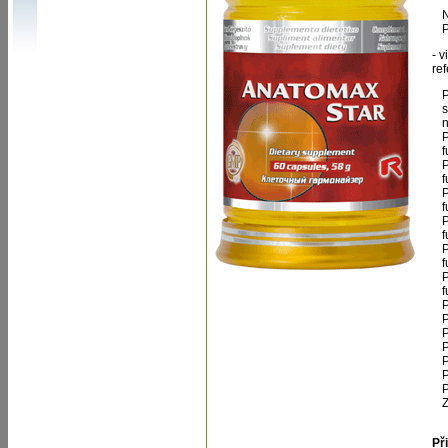
N
P
- 
re
P
s
P
f
P
f
P
f
P
f
P
f
P
f
P
P
P
P
P
P
P
Z
Př