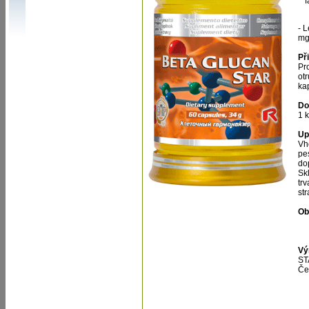
f
- 
m
Př
Pr
otr
ka
Do
1 
Up
Vh
pe
do
Sk
tr
st
Ob
Vý
ST
Če