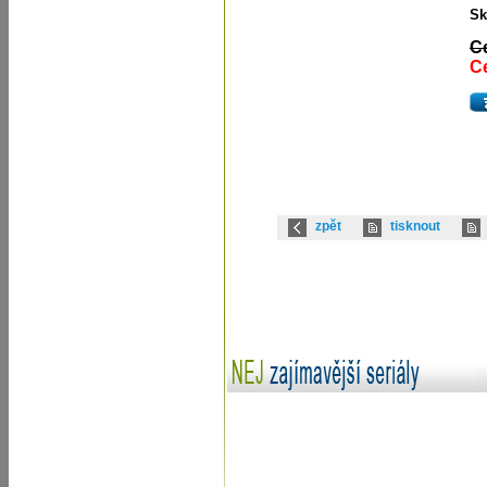
Sk
C
Ce
zpět
tisknout