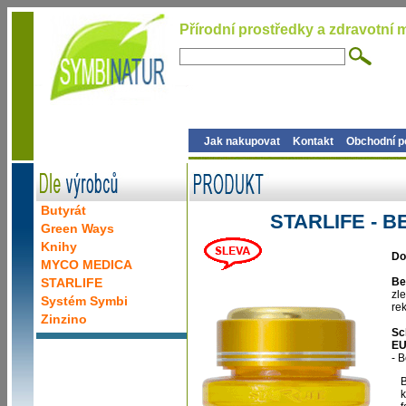
Přírodní prostředky a zdravotní m
Jak nakupovat
Kontakt
Obchodní 
Butyrát
STARLIFE - 
Green Ways
Knihy
Do
MYCO MEDICA
STARLIFE
Be
zl
Systém Symbi
re
Zinzino
Sc
EU
- 
B
k