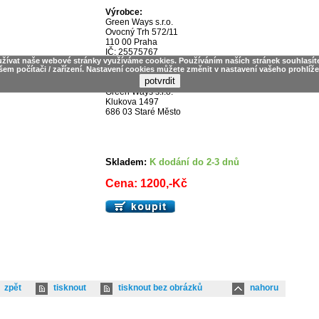
Výrobce:
Green Ways s.r.o.
Ovocný Trh 572/11
110 00 Praha
IČ: 25575767
užívat naše webové stránky využíváme cookies. Používáním naších stránek souhlasít
šem počítači / zařízení. Nastavení cookies můžete změnit v nastavení vašeho prohlíže
Provozovna:
Green Ways s.r.o.
Klukova 1497
686 03 Staré Město
Skladem:
K dodání do 2-3 dnů
Cena: 1200,-Kč
zpět
tisknout
tisknout bez obrázků
nahoru