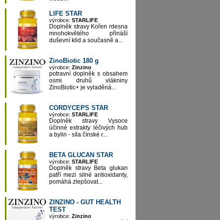
LIFE STAR
výrobce:
STARLIFE
Doplněk stravy Kořen rdesna
mnohokvětého přináší
duševní klid a současně a...
ZinoBiotic 180 g
výrobce:
Zinzino
potravní doplněk s obsahem
osmi druhů vlákniny
ZinoBiotic+ je vyladěná...
CORDYCEPS STAR
výrobce:
STARLIFE
Doplněk stravy Vysoce
účinné extrakty léčivých hub
a bylin - síla čínské r...
BETA GLUCAN STAR
výrobce:
STARLIFE
Doplněk stravy Beta glukan
patří mezi silné antioxidanty,
pomáhá zlepšovat...
ZINZINO - GUT HEALTH
TEST
výrobce:
Zinzino