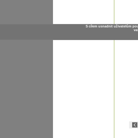
S cílem usnadnit uživatelům po
va