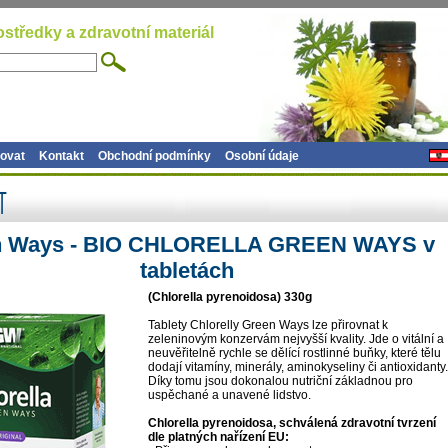
ostředky a zdravotní materiál
ovat
Kontakt
Obchodní podmínky
Osobní údaje
n Ways - BIO CHLORELLA GREEN WAYS v
tabletách
(Chlorella pyrenoidosa) 330g
Tablety Chlorelly Green Ways lze přirovnat k
zeleninovým konzervám nejvyšší kvality. Jde o vitální a
neuvěřitelně rychle se dělící rostlinné buňky, které tělu
dodají vitamíny, minerály, aminokyseliny či antioxidanty.
Díky tomu jsou dokonalou nutriční základnou pro
uspěchané a unavené lidstvo.
Chlorella pyrenoidosa, schválená zdravotní tvrzení
dle platných nařízení EU: