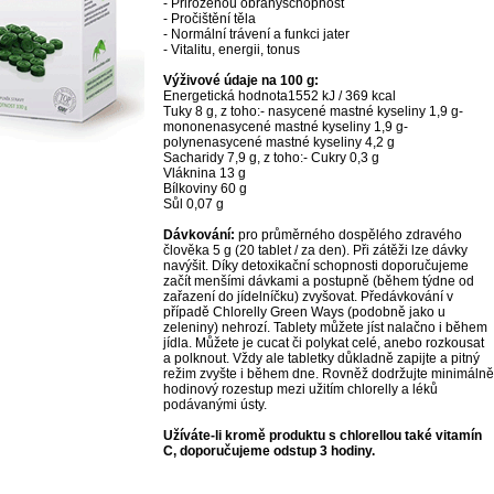
- Přirozenou obranyschopnost
- Pročištění těla
- Normální trávení a funkci jater
- Vitalitu, energii, tonus
Výživové údaje na 100 g:
Energetická hodnota1552 kJ / 369 kcal
Tuky 8 g, z toho:- nasycené mastné kyseliny 1,9 g-
mononenasycené mastné kyseliny 1,9 g-
polynenasycené mastné kyseliny 4,2 g
Sacharidy 7,9 g, z toho:- Cukry 0,3 g
Vláknina 13 g
Bílkoviny 60 g
Sůl 0,07 g
Dávkování:
pro průměrného dospělého zdravého
člověka 5 g (20 tablet / za den). Při zátěži lze dávky
navýšit. Díky detoxikační schopnosti doporučujeme
začít menšími dávkami a postupně (během týdne od
zařazení do jídelníčku) zvyšovat. Předávkování v
případě Chlorelly Green Ways (podobně jako u
zeleniny) nehrozí. Tablety můžete jíst nalačno i během
jídla. Můžete je cucat či polykat celé, anebo rozkousat
a polknout. Vždy ale tabletky důkladně zapijte a pitný
režim zvyšte i během dne. Rovněž dodržujte minimálně
hodinový rozestup mezi užitím chlorelly a léků
podávanými ústy.
Užíváte-li kromě produktu s chlorellou také vitamín
C, doporučujeme odstup 3 hodiny.