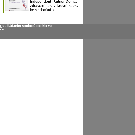
Independent Partner Domácí
zdravotní test z krevní kapky
ke sledování st...
e s ukládáním souborů cookie ve
če.