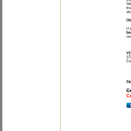
Sk
tr
st
Ob
U 
ba
ce
Vý
ST
Če
Sk
C
Ce