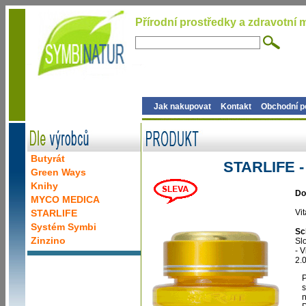
Přírodní prostředky a zdravotní m
Jak nakupovat
Kontakt
Obchodní 
Butyrát
STARLIFE -
Green Ways
Knihy
Do
MYCO MEDICA
STARLIFE
Vi
Systém Symbi
Sc
Zinzino
Slo
- 
2.
P
s