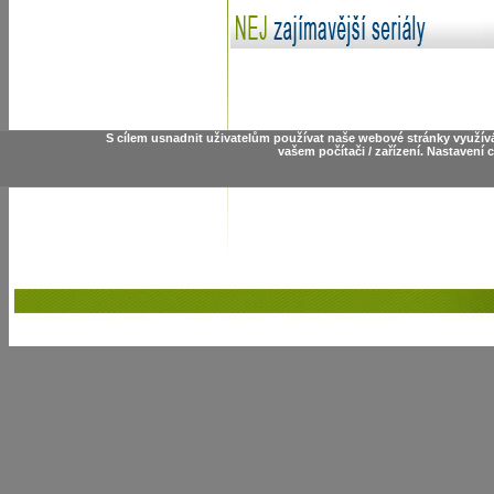
S cílem usnadnit uživatelům používat naše webové stránky využív
vašem počítači / zařízení. Nastavení