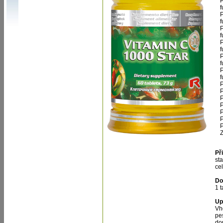
P
f
P
f
P
f
P
f
P
f
P
f
P
P
P
P
P
P
P
Z
Př
st
ce
Do
1 
Up
Vh
pe
do