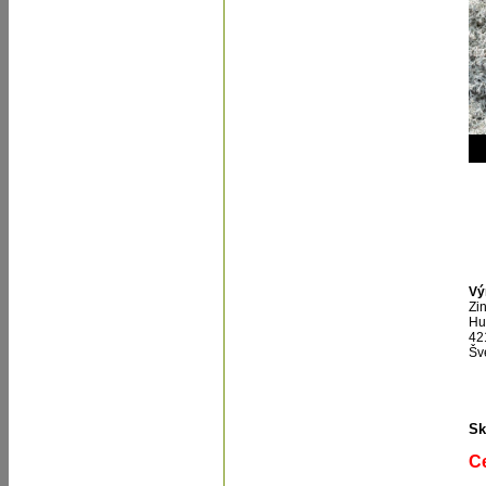
Vý
Zi
Hu
42
Šv
Sk
C