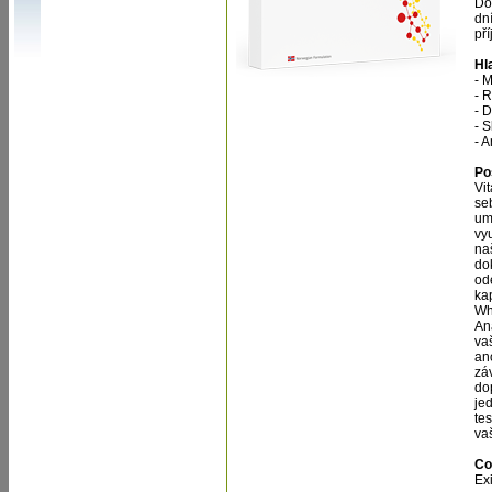
Do
dní
př
Hl
- 
- 
- D
- 
- 
Po
Vi
se
um
vy
na
do
od
kap
Wh
An
va
an
záv
do
je
te
va
Co
Ex