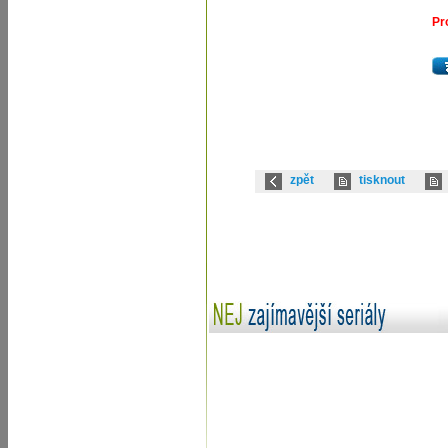
Pr
zpět
tisknout