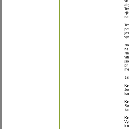
ve
aby
Te
zji
naz
Te
pot
jes
vys
No
na 
Nm
vi
js
při
mě
Ja
Kr
Je
kap
Kro
Re
fo
Kr
Vy
k 