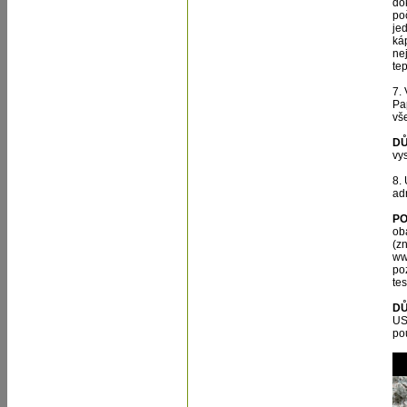
do
po
je
ká
ne
te
7.
Pa
vš
DŮ
vy
8.
ad
P
ob
(z
ww
po
te
DŮ
US
pou