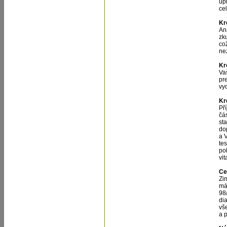
up
cel
Kr
An
zk
co
ne
Kr
Va
pr
vy
Kr
Př
čá
st
do
a 
tes
pok
vit
Ce
Zi
má 
98
dia
vš
a 