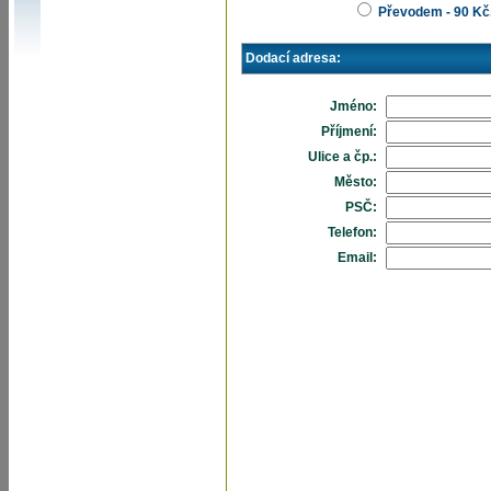
Převodem - 90 Kč
Dodací adresa:
Jméno:
Příjmení:
Ulice a čp.:
Město:
PSČ:
Telefon:
Email: