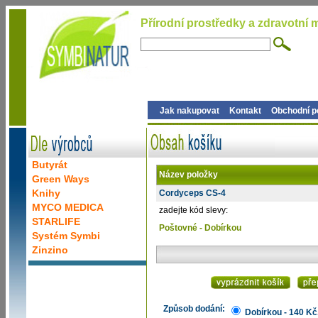
Přírodní prostředky a zdravotní m
Jak nakupovat
Kontakt
Obchodní 
Butyrát
Název položky
Green Ways
Knihy
Cordyceps CS-4
MYCO MEDICA
zadejte kód slevy:
STARLIFE
Poštovné - Dobírkou
Systém Symbi
Zinzino
Způsob dodání:
Dobírkou - 140 Kč