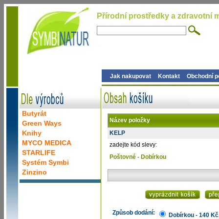
Přírodní prostředky a zdravotní m
Jak nakupovat
Kontakt
Obchodní 
Butyrát
Název položky
Green Ways
Knihy
KELP
MYCO MEDICA
zadejte kód slevy:
STARLIFE
Poštovné - Dobírkou
Systém Symbi
Zinzino
Způsob dodání:
Dobírkou - 140 Kč