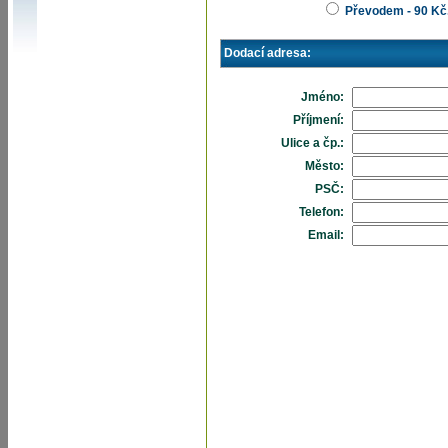
Převodem - 90 Kč
Dodací adresa:
Jméno:
Příjmení:
Ulice a čp.:
Město:
PSČ:
Telefon:
Email: